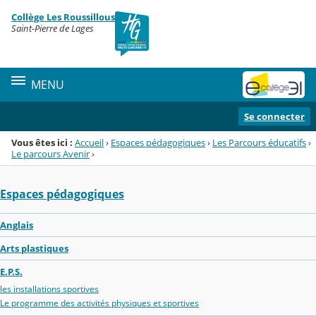
Panneau de gestion des cookies
Collège Les Roussillous
Menu de la rubrique
Contenu
Saint-Pierre de Lages
MENU
Se connecter
Vous êtes ici :
Accueil
›
Espaces pédagogiques
›
Les Parcours éducatifs
›
Le parcours Avenir
›
Espaces pédagogiques
Anglais
Arts plastiques
E.P.S.
les installations sportives
Le programme des activités physiques et sportives