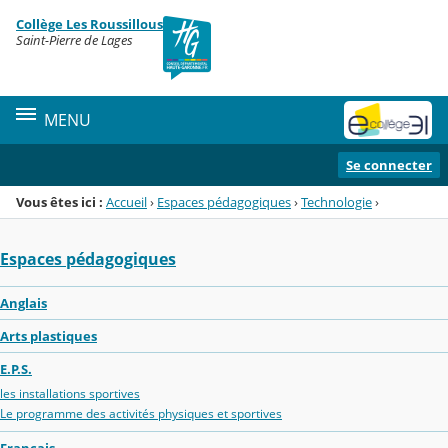
Panneau de gestion des cookies
Collège Les Roussillous
Menu de la rubrique
Contenu
Saint-Pierre de Lages
MENU
Se connecter
Vous êtes ici :
Accueil
›
Espaces pédagogiques
›
Technologie
›
Espaces pédagogiques
Anglais
Arts plastiques
E.P.S.
les installations sportives
Le programme des activités physiques et sportives