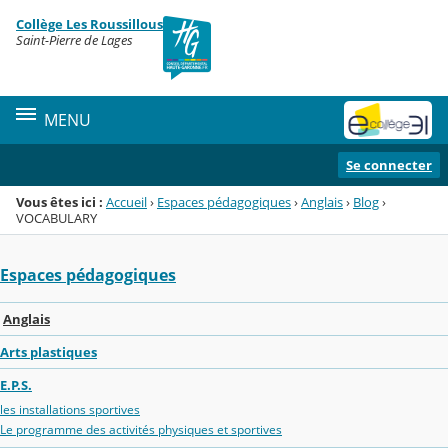
Panneau de gestion des cookies
Collège Les Roussillous
Menu de la rubrique
Contenu
Saint-Pierre de Lages
MENU
Se connecter
Vous êtes ici :
Accueil
›
Espaces pédagogiques
›
Anglais
›
Blog
›
VOCABULARY
Espaces pédagogiques
Anglais
Arts plastiques
E.P.S.
les installations sportives
Le programme des activités physiques et sportives