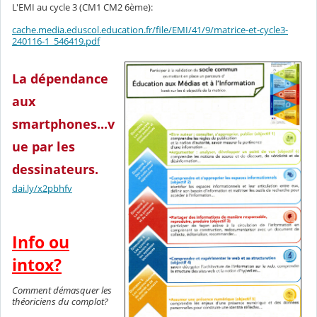
L'EMI au cycle 3 (CM1 CM2 6ème):
cache.media.eduscol.education.fr/file/EMI/41/9/matrice-et-cycle3-
240116-1_546419.pdf
La dépendance
aux
smartphones...v
ue par les
dessinateurs.
dai.ly/x2pbhfv
Info ou
intox?
Comment démasquer les
théoriciens du complot?