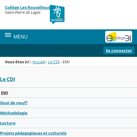
Panneau de gestion des cookies
Collège Les Roussillous
Menu de la rubrique
Contenu
Saint-Pierre de Lages
MENU
Se connecter
Vous êtes ici :
Accueil
›
Le CDI
›
EMI
Le CDI
EMI
Quoi de neuf?
Méthodologie
Lecture
Projets pédagogiques et culturels