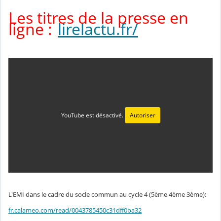
Les titres de la presse en
ligne :
lirelactu.fr/
YouTube est désactivé.
Autoriser
L'EMI dans le cadre du socle commun au cycle 4 (5ème 4ème 3ème):
fr.calameo.com/read/0043785450c31dff0ba32