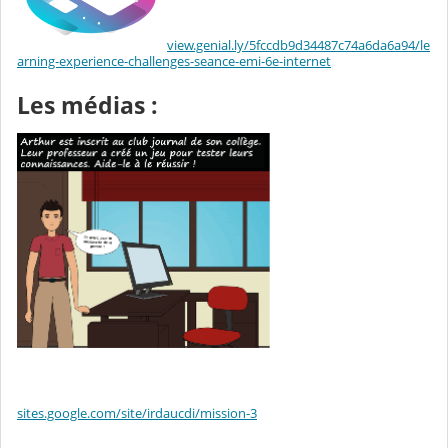
view.genial.ly/5fccdb9d34487c74a6da6a94/le
arning-experience-challenges-seance-emi-6e-internet
Les médias :
sites.google.com/site/irdaucdi/mission-3