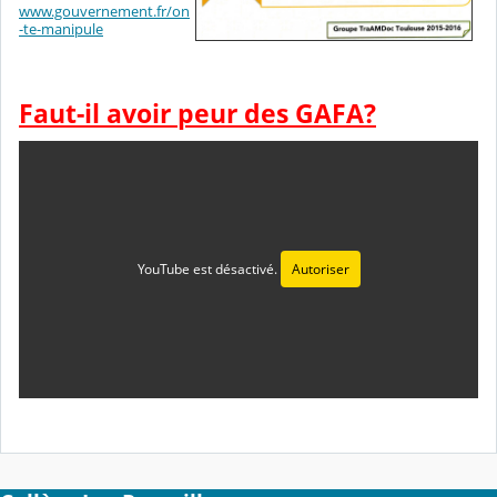
www.gouvernement.fr/on
-te-manipule
Faut-il avoir peur des GAFA?
YouTube est désactivé.
Autoriser